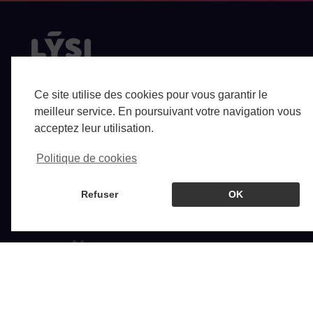
Lysi, est un logiciel nouvelle génération de BPMN !
Ce site utilise des cookies pour vous garantir le
N’attendez plus ! Modélisez et testez en un clin d’oeil vos
processus BPMN !
meilleur service. En poursuivant votre navigation vous
acceptez leur utilisation.
Notre solution
Politique de cookies
À propos de nous
Contact
Refuser
OK
Réservez une démo